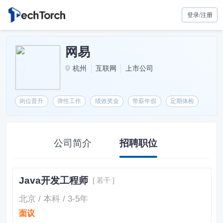
登录/注册
网易
杭州
互联网
上市公司
岗位晋升
弹性工作
绩效奖金
带薪年假
定期体检
公司简介
招聘职位
Java开发工程师
[ 若干 ]
北京 / 本科 / 3-5年
面议