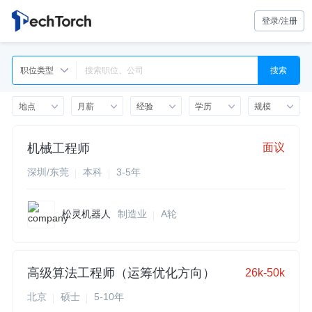
登录/注册
职位类型
搜索
地点
月薪
经验
学历
规模
机械工程师
面议
深圳/东莞
本科
3-5年
松灵机器人
制造业
A轮
高级算法工程师（运筹优化方向）
26k-50k
北京
硕士
5-10年