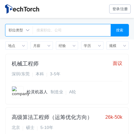
登录/注册
职位类型
搜索
地点
月薪
经验
学历
规模
机械工程师
面议
深圳/东莞
本科
3-5年
松灵机器人
制造业
A轮
高级算法工程师（运筹优化方向）
26k-50k
北京
硕士
5-10年