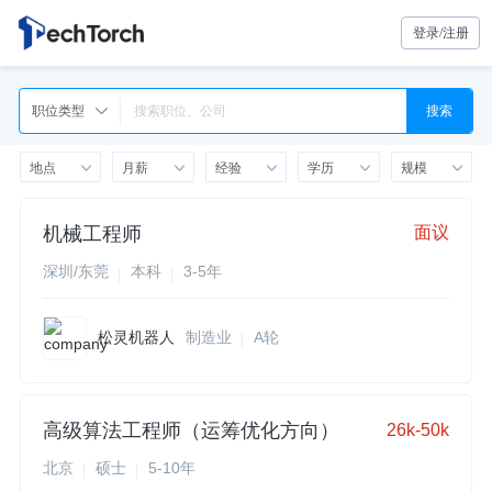
登录/注册
职位类型
搜索
地点
月薪
经验
学历
规模
机械工程师
面议
深圳/东莞
本科
3-5年
松灵机器人
制造业
A轮
高级算法工程师（运筹优化方向）
26k-50k
北京
硕士
5-10年