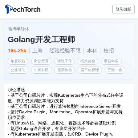
登录/注册
瀚博半导体
Golang开发工程师
16k-25k
上海
经验经验不限
本科
校招
年底双薪
岗位晋升
弹性工作
绩效奖金
带薪年假
交通补助
午餐补贴
定期体检
扁平化管理
五险一金
职位描述：
- 基于公司自研芯片，实现Kubernetes生态下的分布式任务调
度、算力资源调度等能力支持
- 基于公司自研芯片，进行算法模型的Inference Server开发
- 进行Device Plugin、Monitoring、Operator扩展开发与支持
职位要求：
- 有Linux内核、网络、虚拟化、容器技术等必要基础知识
- 熟悉Golang语言开发，有底层开发经验
- 有Kubernetes扩展开发实践，如CRD、Device Plugin、